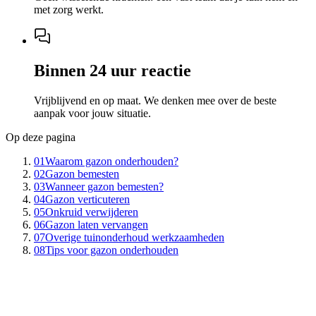
met zorg werkt.
Binnen 24 uur reactie
Vrijblijvend en op maat. We denken mee over de beste
aanpak voor jouw situatie.
Op deze pagina
01
Waarom gazon onderhouden?
02
Gazon bemesten
03
Wanneer gazon bemesten?
04
Gazon verticuteren
05
Onkruid verwijderen
06
Gazon laten vervangen
07
Overige tuinonderhoud werkzaamheden
08
Tips voor gazon onderhouden
01