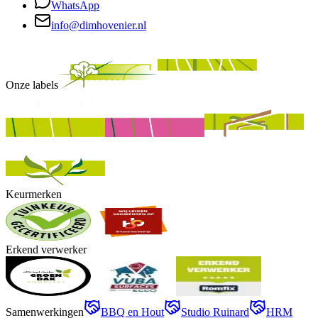
WhatsApp
info@dimhovenier.nl
Onze labels
Keurmerken
Erkend verwerker
Samenwerkingen
BBQ en Hout
Studio Ruinard
HRM